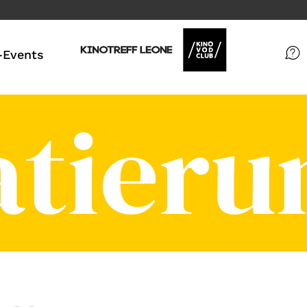
Events
Filme
atieru
Magazin
Kuratierungen
VOD-Events
So geht’s
Filmpakete