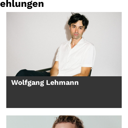
fehlungen
Gutscheine
& Filmpässe
Account
Suche
Wolfgang Lehmann