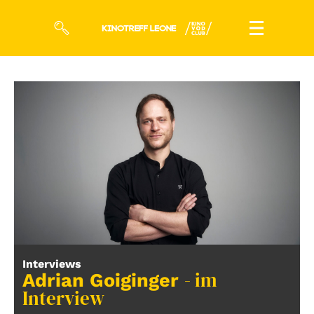
Filme
Magazin
Kuratierungen
Events
So geht’s
Filmpakete
Interviews
- im
Gutscheine
Adrian Goiginger
& Filmpässe
Interview