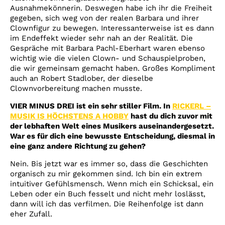
Ausnahmekönnerin. Deswegen habe ich ihr die Freiheit
gegeben, sich weg von der realen Barbara und ihrer
Clownfigur zu bewegen. Interessanterweise ist es dann
im Endeffekt wieder sehr nah an der Realität. Die
Gespräche mit Barbara Pachl-Eberhart waren ebenso
wichtig wie die vielen Clown- und Schauspielproben,
die wir gemeinsam gemacht haben. Großes Kompliment
auch an Robert Stadlober, der dieselbe
Clownvorbereitung machen musste.
VIER MINUS DREI ist ein sehr stiller Film. In
RICKERL –
MUSIK IS HÖCHSTENS A HOBBY
hast du dich zuvor mit
der lebhaften Welt eines Musikers auseinandergesetzt.
War es für dich eine bewusste Entscheidung, diesmal in
eine ganz andere Richtung zu gehen?
Nein. Bis jetzt war es immer so, dass die Geschichten
organisch zu mir gekommen sind. Ich bin ein extrem
intuitiver Gefühlsmensch. Wenn mich ein Schicksal, ein
Leben oder ein Buch fesselt und nicht mehr loslässt,
dann will ich das verfilmen. Die Reihenfolge ist dann
eher Zufall.